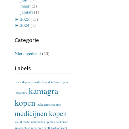
maart
(2)
januari
(1)
►
2025
(15)
►
2024
(1)
Categorie
Niet ingedeeld
(20)
Labels
beter slapen
cannabis legaal
fatbike kopen
kamagra
impotentie
kopen
leuke dameskleding
medicijnen kopen
social media uitbesteden
spieren aankomen
Wasmachine repareren
welk fashion merk