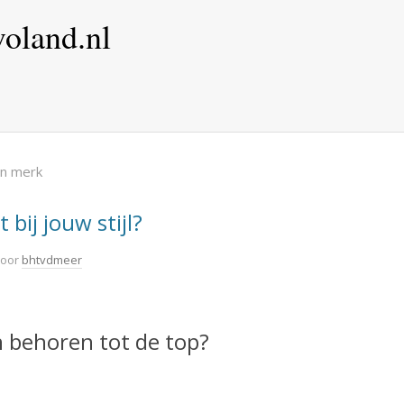
oland.nl
on merk
bij jouw stijl?
oor
bhtvdmeer
 behoren tot de top?